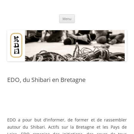
Aller
au
Association EDO
contenu
Du shibari en Bretagne
Menu
EDO, du Shibari en Bretagne
EDO du shibari à Nantes, Quimper,
Brest et Vannes
EDO a pour but d’informer, de former et de rassembler
autour du Shibari. Actifs sur la Bretagne et les Pays de