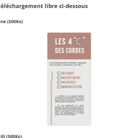
 téléchargement libre ci-dessous
one (500Ko)
rdi (500Ko)