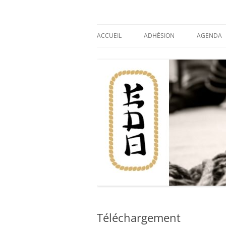
Aller
au
contenu
Du shibari en Bretagne
Association EDO
ACCUEIL
ADHÉSION
AGENDA
Téléchargement